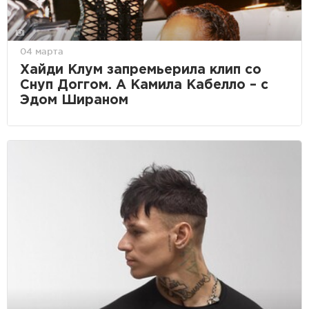
04 марта
Хайди Клум запремьерила клип со
Снуп Доггом. А Камила Кабелло – с
Эдом Шираном