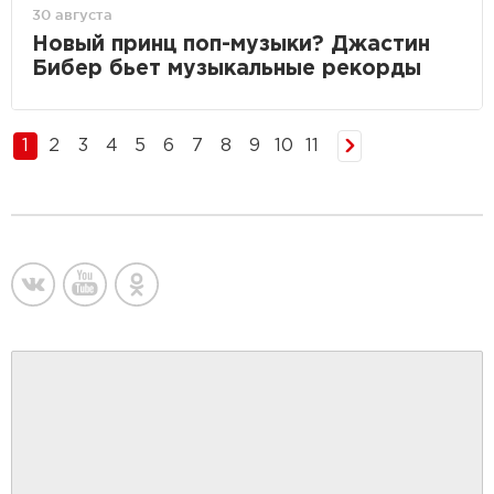
30 августа
Новый принц поп-музыки? Джастин
Бибер бьет музыкальные рекорды
1
2
3
4
5
6
7
8
9
10
11