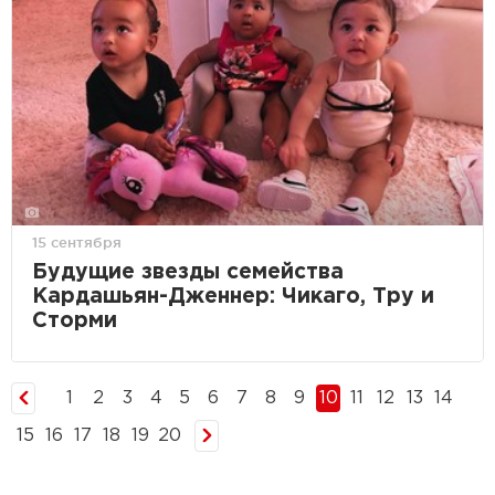
15 сентября
Будущие звезды семейства
Кардашьян-Дженнер: Чикаго, Тру и
Сторми
1
2
3
4
5
6
7
8
9
10
11
12
13
14
15
16
17
18
19
20