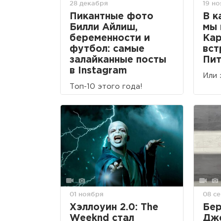
28 декабря
19 н
Пикантные фото
В к
Билли Айлиш,
мы 
беременности и
Ка
футбол: самые
вст
залайканные посты
Пит
в Instagram
Или 
Топ-10 этого года!
01 ноября
08 с
Хэллоуин 2.0: The
Бер
Weeknd стал
Дже