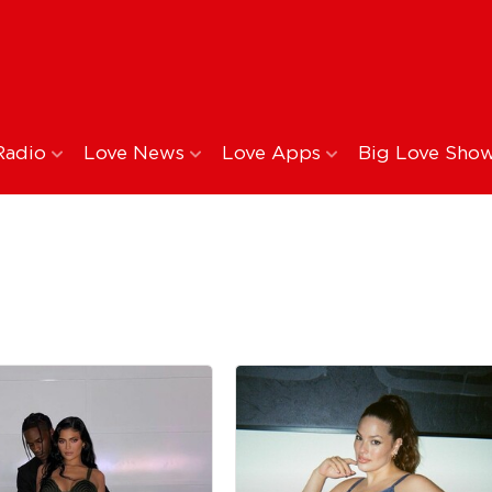
Radio
Love News
Love Apps
Big Love Sho