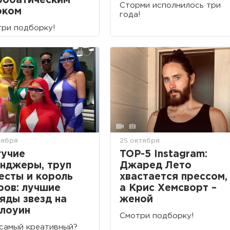
робатическим
Сторми исполнилось три
юком
года!
ри подборку!
оября
25 октября
учие
TOP-5 Instagram:
нджеры, труп
Джаред Лето
есты и король
хвастается прессом,
ров: лучшие
а Крис Хемсворт –
яды звезд на
женой
лоуин
Смотри подборку!
самый креативный?