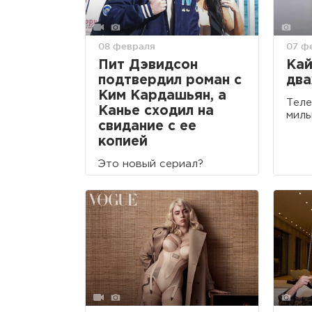
08 февраля
07 ф
Пит Дэвидсон
Кай
подтвердил роман с
два
Ким Кардашьян, а
Теле
Канье сходил на
милы
свидание с ее
копией
Это новый сериал?