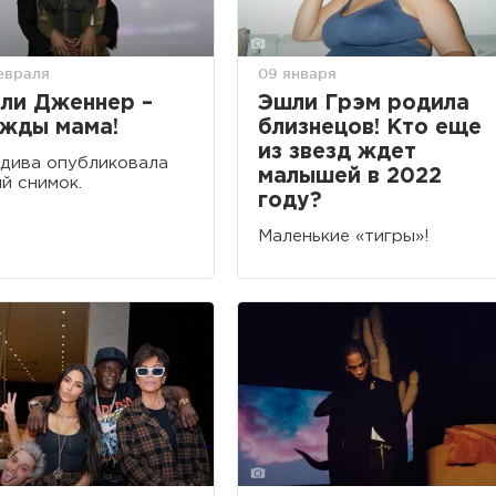
евраля
09 января
ли Дженнер –
Эшли Грэм родила
жды мама!
близнецов! Кто еще
из звезд ждет
дива опубликовала
малышей в 2022
й снимок.
году?
Маленькие «тигры»!