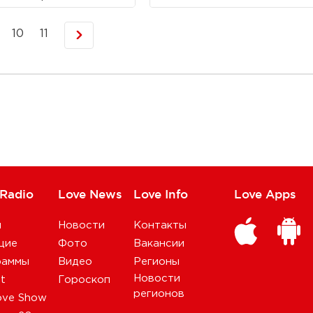
10
11
 Radio
Love News
Love Info
Love Apps
и
Новости
Контакты
щие
Фото
Вакансии
раммы
Видео
Регионы
Новости
st
Гороскоп
регионов
ove Show