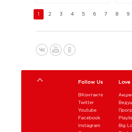
1
2
3
4
5
6
7
8
9
Follow Us
Love
ВКонтакте
Акци
Twitter
Веду
Youtube
Прог
Facebook
Playli
Instagram
Big L