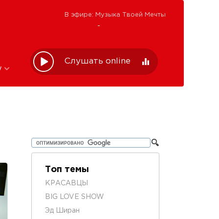
В эфире: Музыка Твоей Мечты
-
Слушать online
w
Топ темы
КРАСАВЦЫ
BIG LOVE SHOW
Эд Ширан