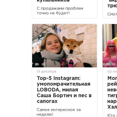
купальников
ак
тр
С продажами проблем
точно не будет!
Смот
13 декабря
02 н
Top-5 Instagram:
Мог
умопомрачительная
рей
LOBODA, милая
нев
Саша Бортич и пес в
тиг
сапогах
нар
Хэл
Самое интересное за
неделю!
Кто 