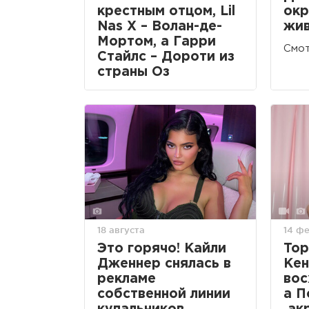
крестным отцом, Lil
окр
Nas X – Волан-де-
жи
Мортом, а Гарри
Смот
Стайлс – Дороти из
страны Оз
Фото внутри!
18 августа
14 ф
Это горячо! Кайли
Top
Дженнер снялась в
Кен
рекламе
вос
собственной линии
а П