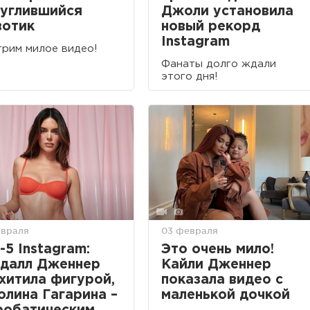
углившийся
Джоли установила
вотик
новый рекорд
Instagram
рим милое видео!
Фанаты долго ждали
этого дня!
евраля
03 февраля
-5 Instagram:
Это очень мило!
далл Дженнер
Кайли Дженнер
хитила фигурой,
показала видео с
олина Гагарина –
маленькой дочкой