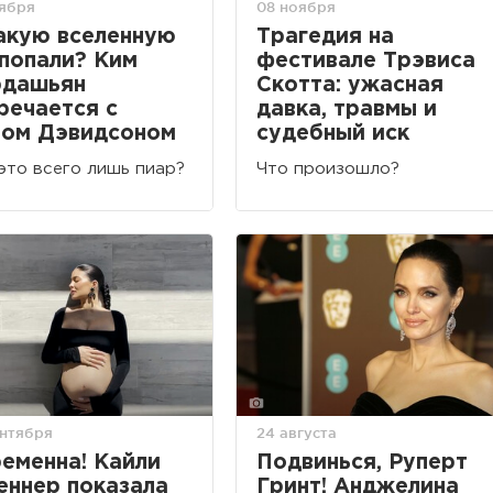
оября
08 ноября
акую вселенную
Трагедия на
попали? Ким
фестивале Трэвиса
рдашьян
Скотта: ужасная
речается с
давка, травмы и
ом Дэвидсоном
судебный иск
это всего лишь пиар?
Что произошло?
ентября
24 августа
еменна! Кайли
Подвинься, Руперт
ннер показала
Гринт! Анджелина