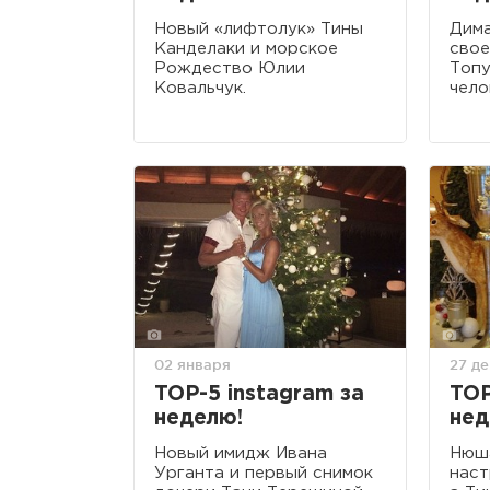
Новый «лифтолук» Тины
Дима
Канделаки и морское
свое
Рождество Юлии
Топу
Ковальчук.
чело
02 января
27 д
TOP-5 instagram за
TOP
неделю!
нед
Новый имидж Ивана
Нюш
Урганта и первый снимок
наст