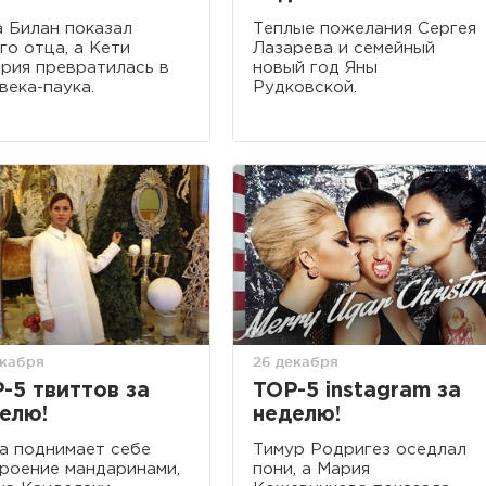
 Билан показал
Теплые пожелания Сергея
го отца, а Кети
Лазарева и семейный
рия превратилась в
новый год Яны
века-паука.
Рудковской.
екабря
26 декабря
-5 твиттов за
TOP-5 instagram за
елю!
неделю!
а поднимает себе
Тимур Родригез оседлал
роение мандаринами,
пони, а Мария