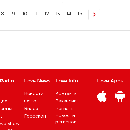
8
9
10
11
12
13
14
15
 Radio
Love News
Love Info
Love Apps
и
Новости
Контакты
щие
Фото
Вакансии
раммы
Видео
Регионы
Новости
st
Гороскоп
регионов
ove Show