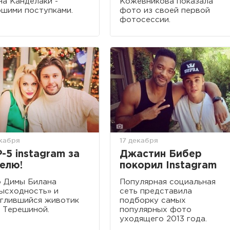
на Канделаки -
Кожевникова показала
шими поступками.
фото из своей первой
фотосессии.
екабря
17 декабря
-5 instagram за
Джастин Бибер
елю!
покорил Instagram
 Димы Билана
Популярная социальная
ысходность» и
сеть представила
глившийся животик
подборку самых
 Терешиной.
популярных фото
уходящего 2013 года.