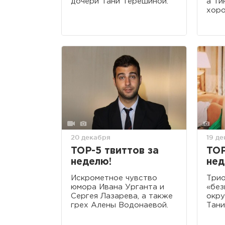
дочери Тани Терешиной.
а Ти
хоро
20 декабря
19 д
TOP-5 твиттов за
TOP
неделю!
нед
Искрометное чувство
Трио
юмора Ивана Урганта и
«без
Сергея Лазарева, а также
окру
грех Алены Водонаевой.
Тани