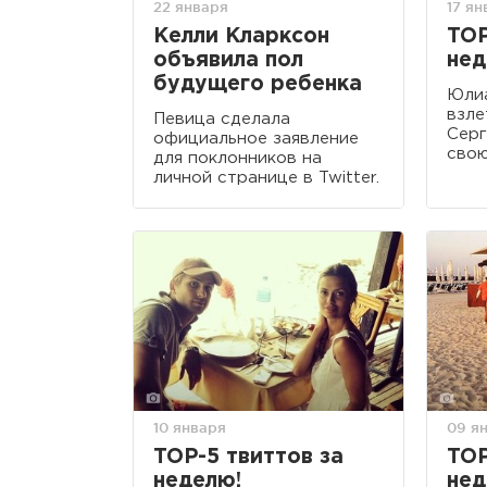
22 января
17 ян
Келли Кларксон
TOP
объявила пол
нед
будущего ребенка
Юли
взле
Певица сделала
Серг
официальное заявление
свою
для поклонников на
личной странице в Twitter.
10 января
09 я
TOP-5 твиттов за
TOP
неделю!
нед