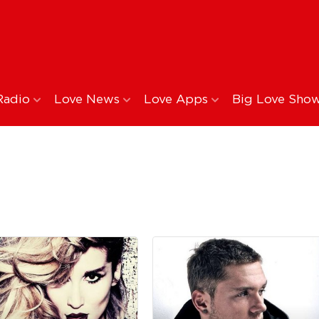
Radio
Love News
Love Apps
Big Love Sho