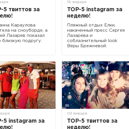
варя
16 января
-5 твиттов за
TOP-5 instagram за
елю!
неделю!
анна Караулова
Пляжный отдых Елки,
тела на сноуборде, а
накаченный пресс Сергея
ей Лазарев показал
Лазарева и
 близкую подругу.
соблазнительный look
Веры Брежневой.
нваря
03 января
-5 instagram за
TOP-5 твиттов за
елю!
неделю!