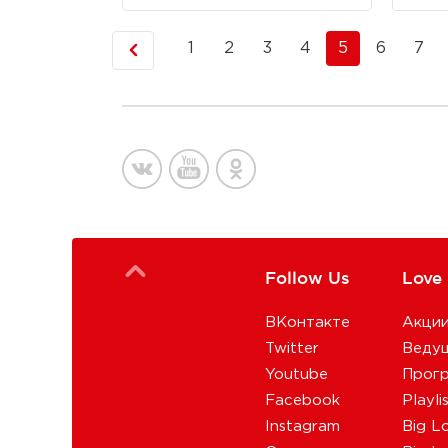
1
2
3
4
5
6
7
Follow Us
Love
ВКонтакте
Акци
Twitter
Веду
Youtube
Прог
Facebook
Playli
Instagram
Big L