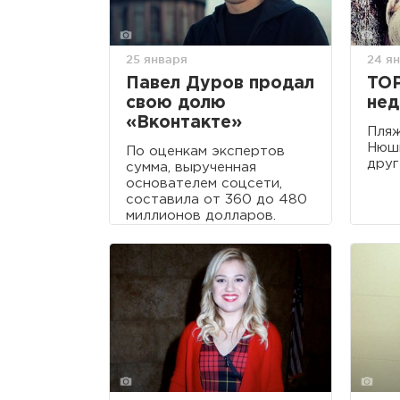
25 января
24 я
Павел Дуров продал
TOP
свою долю
нед
«Вконтакте»
Пля
Нюши
По оценкам экспертов
друг
сумма, вырученная
основателем соцсети,
составила от 360 до 480
миллионов долларов.