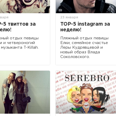
нваря
23 января
-5 твиттов за
TOP-5 instagram за
елю!
неделю!
жный отдых певицы
Пляжный отдых певицы
 и четвероногий
Елки, семейное счастье
 музыканта T-Killah.
Леры Кудрявцевой и
новый образ Влада
Соколовского.