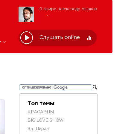
В эфире: Александр Ушаков
-
Слушать online
w
Топ темы
КРАСАВЦЫ
BIG LOVE SHOW
Эд Ширан