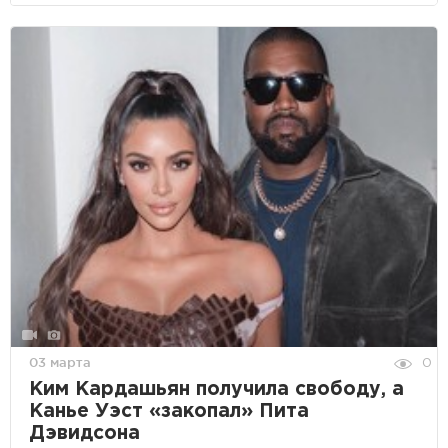
03 марта
0
Ким Кардашьян получила свободу, а
Канье Уэст «закопал» Пита
Дэвидсона