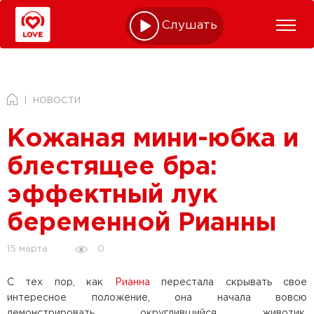
Слушать online
НОВОСТИ
Кожаная мини-юбка и
блестящее бра:
эффектный лук
беременной Рианны
0
15 марта
С тех пор, как
Рианна
перестала скрывать свое
интересное положение, она начала вовсю
демонстрировать округлившийся животик.