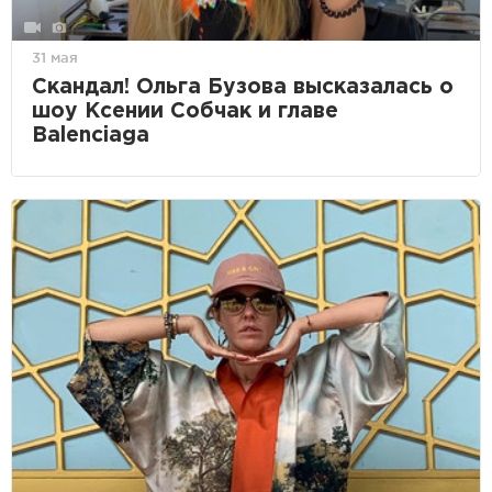
31 мая
Скандал! Ольга Бузова высказалась о
шоу Ксении Собчак и главе
Balenciaga