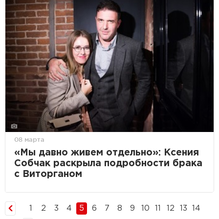
08 марта
«Мы давно живем отдельно»: Ксения
Собчак раскрыла подробности брака
с Виторганом
1
2
3
4
5
6
7
8
9
10
11
12
13
14