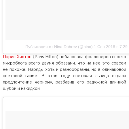
Публикация от Nina Dobrev (@nina)
1 Сен 2018 в 7:29
Пэрис Хилтон
(Paris Hilton) побаловала фолловеров своего
микроблога всего двумя образами, что на нее это совсем
не похоже. Наряды хоть и разнообразны, но в одинаковой
цветовой гамме. В этом году светская львица отдала
предпочтение черному, разбавив его радужной длинной
шубой и накидкой.