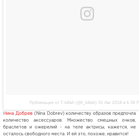
Публикация от T-killah (@t_killah)
31 Авг 2018 в 6:38 
Нина Добрев
(Nina Dobrev) количеству образов предпочла
количество аксессуаров. Множество смешных очков,
браслетов и ожерелий - на теле актрисы, кажется, не
осталось свободного места. И ей это, похоже, нравится!