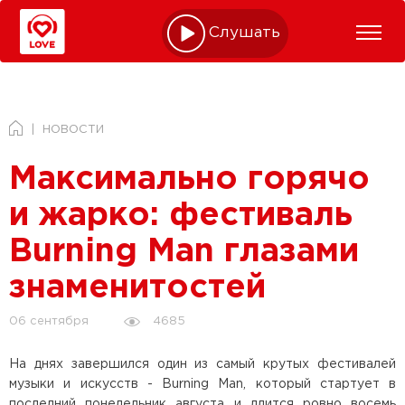
Слушать online
НОВОСТИ
Максимально горячо
и жарко: фестиваль
Burning Man глазами
знаменитостей
4685
06 сентября
На днях завершился один из самый крутых фестивалей
музыки и искусств - Burning Man, который стартует в
последний понедельник августа и длится ровно восемь