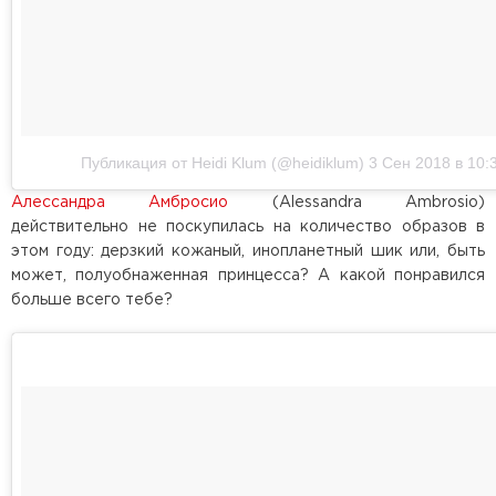
Публикация от Heidi Klum (@heidiklum)
3 Сен 2018 в 10:
Алессандра Амбросио
(Alessandra Ambrosio)
действительно не поскупилась на количество образов в
этом году: дерзкий кожаный, инопланетный шик или, быть
может, полуобнаженная принцесса? А какой понравился
больше всего тебе?