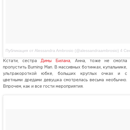
Публикация от Alessandra Ambrosio (@alessandraambrosio)
4 Сен 
Кстати, сестра
Димы Билана
, Анна, тоже не смогла
пропустить Burning Man. В массивных ботинках, купальнике,
ультракороткой юбке, больших круглых очках и с
цветными дредами девушка смотрелась весьма необычно.
Впрочем, как и все гости мероприятия.