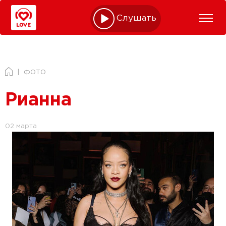
Слушать online
ФОТО
Рианна
02 марта