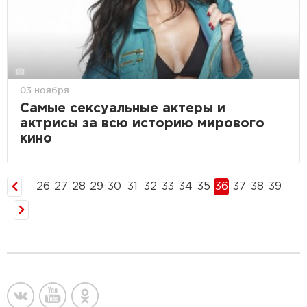
03 ноября
Самые сексуальные актеры и
актрисы за всю историю мирового
кино
26
27
28
29
30
31
32
33
34
35
36
37
38
39