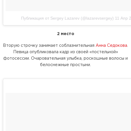
Публикация от Sergey Lazarev (@lazarevsergey)
11 Апр 
2 место
Вторую строчку занимает соблазнительная
Анна Седокова
.
Певица опубликовала кадр из своей «постельной»
фотосессии. Очаровательная улыбка, роскошные волосы и
белоснежные простыни.