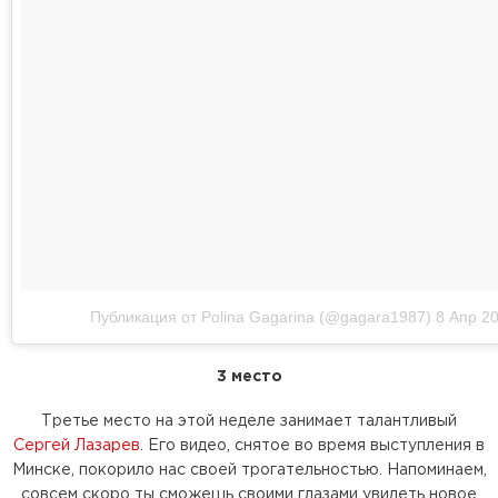
Публикация от Polina Gagarina (@gagara1987)
8 Апр 20
3 место
Третье место на этой неделе занимает талантливый
Сергей Лазарев
. Его видео, снятое во время выступления в
Минске, покорило нас своей трогательностью. Напоминаем,
совсем скоро ты сможешь своими глазами увидеть новое