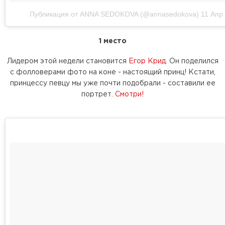
Публикация от ANNA SEDOKOVA (@annasedokova)
11 Апр
1 место
Лидером этой недели становится
Егор Крид
. Он поделился
с фолловерами фото на коне - настоящий принц! Кстати,
принцессу певцу мы уже почти подобрали - составили ее
портрет.
Смотри!