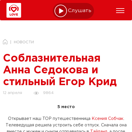
Слушать online
НОВОСТИ
Соблазнительная
Анна Седокова и
стильный Егор Крид
9864
12 апреля
5 место
Открывает наш TOP путешественница
Ксения Собчак
.
Телеведущая решила устроить себе отпуск. Сначала она
вместе с мужем и сыном отправилась в
Тайланд
, а после