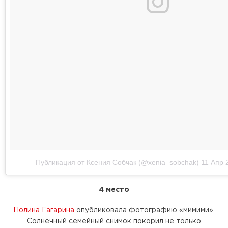
Публикация от Ксения Собчак (@xenia_sobchak)
11 Апр 
4 место
Полина Гагарина
опубликовала фотографию «мимими».
Солнечный семейный снимок покорил не только