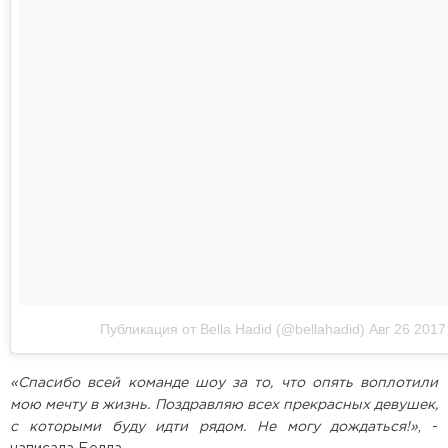
Публикация от Bella Hadid (@bellahadid)
Авг 26 2017
«Спасибо всей команде шоу за то, что опять воплотили
мою мечту в жизнь. Поздравляю всех прекрасных девушек,
с которыми буду идти рядом. Не могу дождаться!»
, -