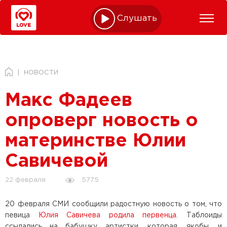
Слушать online
НОВОСТИ
Макс Фадеев
опроверг новость о
материнстве Юлии
Савичевой
5775
22 февраля
20 февраля СМИ сообщили радостную новость о том, что
певица
Юлия Савичева
родила первенца
. Таблоиды
ссылались на бабушку артистки, которая, якобы, и