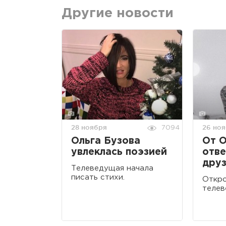
Другие новости
28 ноября
26 но
7094
Ольга Бузова
От О
увлеклась поэзией
отве
дру
Телеведущая начала
писать стихи.
Откро
телев