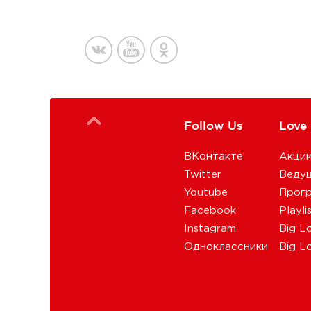
Follow Us
Love
ВКонтакте
Акци
Twitter
Веду
Youtube
Прог
Facebook
Playli
Instagram
Big L
Одноклассники
Big L