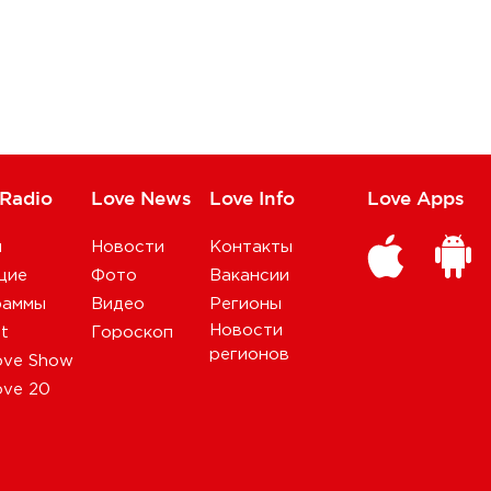
 Radio
Love News
Love Info
Love Apps
и
Новости
Контакты
щие
Фото
Вакансии
раммы
Видео
Регионы
Новости
st
Гороскоп
регионов
ove Show
ove 20