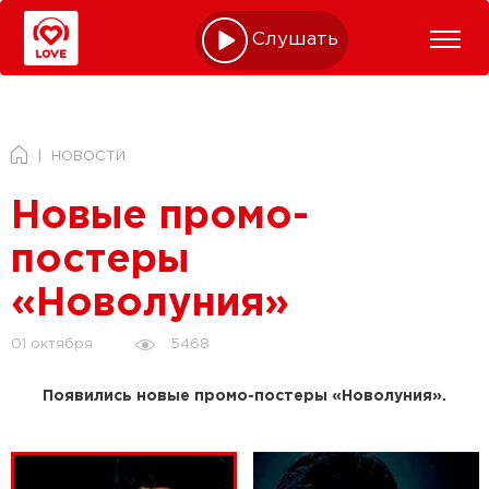
Слушать online
НОВОСТИ
Новые промо-
постеры
«Новолуния»
5468
01 октября
Появились новые промо-постеры «Новолуния».