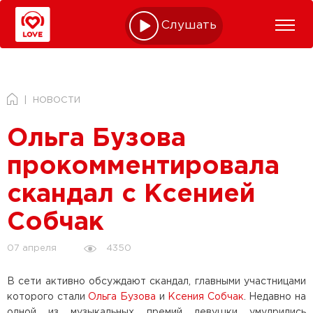
Слушать online
НОВОСТИ
Ольга Бузова
прокомментировала
скандал с Ксенией
Собчак
4350
07 апреля
В сети активно обсуждают скандал, главными участницами
которого стали
Ольга Бузова
и
Ксения Собчак
. Недавно на
одной из музыкальных премий девушки умудрились