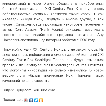
кинокомпаний в мире Disney объявила о приобретении
большей части активов XXI Century Fox. К слову, теперь
собственностью компании являются такие картины, как
«Аватар», «Люди Икс», «Дэдпул» и многие другие, в том
числе «Симпсоны», где произошли некоторые перемены -
актер Хэнк Азария (Hank Azaria) отказался озвучивать
своего героя индийского продавца магазина Апу
Нахасапимапетилона, над которым работал с 1990 года.
Покупкой студии XXI Century Fox дело не закончилось. На
днях появилась информация о смене названий компаний XXI
Century Fox и Fox Searhlight. Теперь они будут называться
просто 20th Century Studios и Searchlight Pictures. Отметим,
что логотипы киностудий не сильно изменились. В новой
версии лого убрали упоминание Fox. Причины таких
изменений пока неизвестны.
Видео: Giphy.com, YouTube.com
Поделиться: