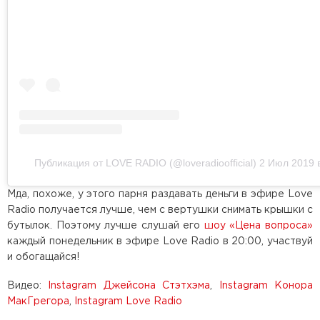
Публикация от LOVE RADIO (@loveradioofficial)
2 Июл 2019 
Мда, похоже, у этого парня раздавать деньги в эфире Love
Radio получается лучше, чем с вертушки снимать крышки с
бутылок. Поэтому лучше слушай его
шоу «Цена вопроса»
каждый понедельник в эфире Love Radio в 20:00, участвуй
и обогащайся!
Видео:
Instagram Джейсона Стэтхэма
,
Instagram Конора
МакГрегора
,
Instagram Love Radio