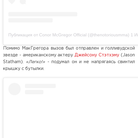
Публикация от Conor McGregor Official (@thenotoriousmma)
1 Июл
Помимо МакГрегора вызов был отправлен и голливудской
звезде - американскому актеру
Джейсону Стэтхэму
(Jason
Statham).
«Легко!»
- подумал он и не напрягаясь свинтил
крышку с бутылки.