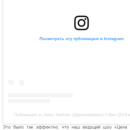
Посмотреть эту публикацию в Instagram
Публикация от Jason Statham (@jasonstatham)
1 Июл 2019 в
Это было так эффектно, что наш ведущий шоу «Цена